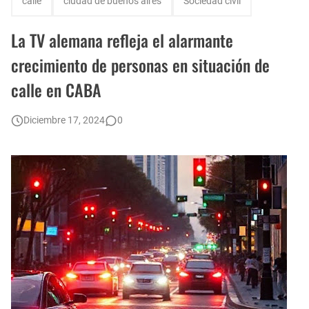
calle
ciudad de buenos aires
Sociedad civil
Tres grandes propuestas teatrales para niños en las vacaciones de invierno
La TV alemana refleja el alarmante
Construcción de una nueva Baldosa por la Memoria en Palermo
crecimiento de personas en situación de
calle en CABA
Fuerte aumento del estacionamiento medido en CABA: suba del 42,9 por ciento
Jóvenes en situación vulnerable: preocupante relevamiento del CBC de la UBA
Diciembre 17, 2024
0
Parque del Maldonado: las etapas de desarrollo que se detallan en una nota periodística