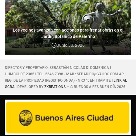
Los vecinos avanzan con acciones para frenar obras en el
Jardín Botánico de Palermo
Junio 30, 2026
DIRECTOR Y PROPIETARIO: SEBASTIÁN NICOLÁS DI DOMENICA I
HUMBOLDT 2385 I TEL: 5646 7398 - MAIL: SEBADIDO@YAHOO.COM.AR I
REG. DE LA PROPIEDAD (REGISTRO DNDA) - NRO 1: EN TRÁMITE I
LINK AL
GCBA
I DEVELOPED BY
ZKREATIONS
— © BUENOS AIRES BUEN DÍA 2026