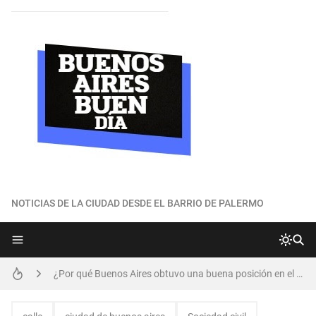
NOTICIAS DE LA CIUDAD DESDE EL BARRIO DE PALERMO
Los vecinos de Palermo realizan nueva reunión para preservar Plaza Armenia
¿Por qué Buenos Aires obtuvo una buena posición en el ránking global de ciudades más habitables?
¿Cómo es el plan de refinanciación de deudas que ofrece la ciudad?
Parque del Maldonado: vecinos recorrieron predio junto a representantes de Comuna, GCBA y Playas Ferroviarias