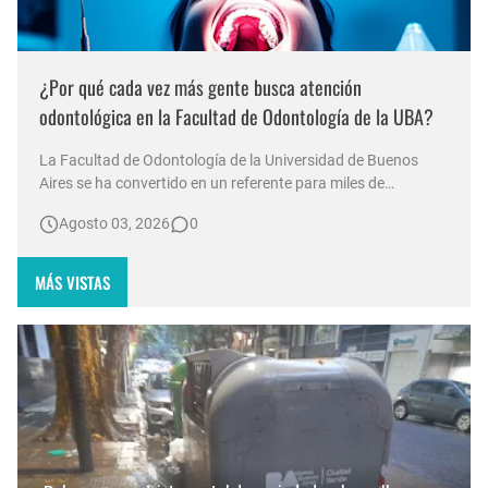
¿Por qué cada vez más gente busca atención
odontológica en la Facultad de Odontología de la UBA?
La Facultad de Odontología de la Universidad de Buenos
Aires se ha convertido en un referente para miles de
personas que buscan acceso a tratamientos bucales en un
Agosto 03, 2026
0
contexto económico adverso. Durante las vacaciones de
invierno, las filas para recibir atención comenzaron a
formarse desde las 7:00 a.…
MÁS VISTAS