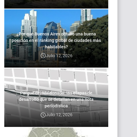
¿Por qué Buenos Aires obtuvo una buena
posición en el ránking global de ciudades más
habitables?
Julio 12, 2026
Parque del Maldonado: las etapas de
desarrollo que se detallan en una nota
periodística
Julio 12, 2026