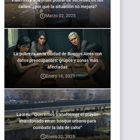
Palermo y una triste postal de suciedad en las
calles: ¿por qué la situación no mejora?
Marzo 02, 2025
La pobreza en la ciudad de Buenos Aires con
datos preocupantes: grupos y zonas más
afectadas
Enero 16, 2025
Lacreu: "Queremos transformar el playón
abandonado en un bosque urbano para
combatir la isla de calor"
Enero 22, 2025