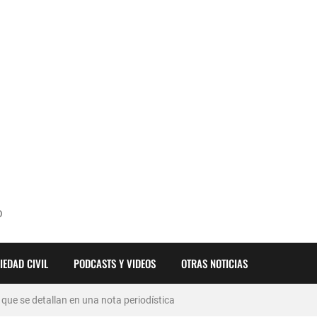
O
ón en el ránking global de ciudades más habitables?
IEDAD CIVIL
PODCASTS Y VIDEOS
OTRAS NOTICIAS
con IA desarrollada por el GCBA?
que se detallan en una nota periodística