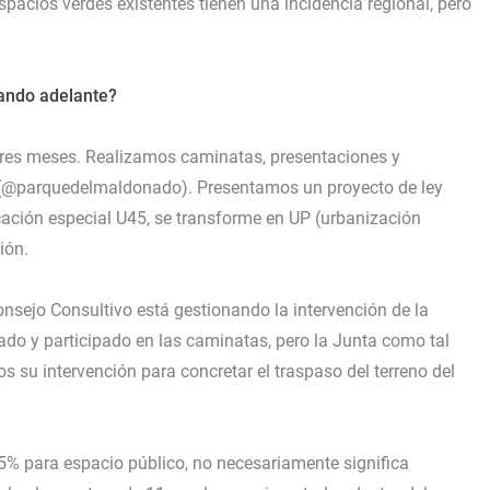
pacios verdes existentes tienen una incidencia regional, pero
vando adelante?
res meses. Realizamos caminatas, presentaciones y
(@parquedelmaldonado). Presentamos un proyecto de ley
ficación especial U45, se transforme en UP (urbanización
ión.
nsejo Consultivo está gestionando la intervención de la
o y participado en las caminatas, pero la Junta como tal
 su intervención para concretar el traspaso del terreno del
% para espacio público, no necesariamente significa