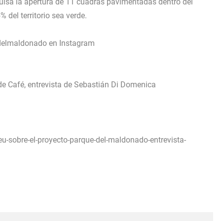
ulsa la apertura de 11 cuadras pavimentadas dentro del
del territorio sea verde.
edelmaldonado en Instagram
de Café, entrevista de Sebastián Di Domenica
u-sobre-el-proyecto-parque-del-maldonado-entrevista-