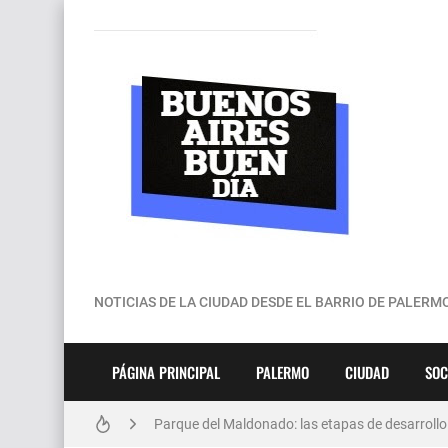
NOTICIAS DE LA CIUDAD DESDE EL BARRIO DE PALERM
¿Por qué Buenos Aires obtuvo una buena posici
PÁGINA PRINCIPAL
PALERMO
CIUDAD
SOC
¿Cuántas descargas ya tuvo BAX, la aplicación 
Parque del Maldonado: las etapas de desarrollo 