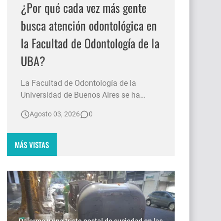
¿Por qué cada vez más gente
busca atención odontológica en
la Facultad de Odontología de la
UBA?
La Facultad de Odontología de la
Universidad de Buenos Aires se ha
convertido en un referente para miles de
Agosto 03, 2026
0
personas que buscan acceso a
tratamientos bucales en un contexto
económico adverso. Durante las
MÁS VISTAS
vacaciones de invierno, las filas para
recibir atención comenzaron a formarse
desde las 7:00 a.…