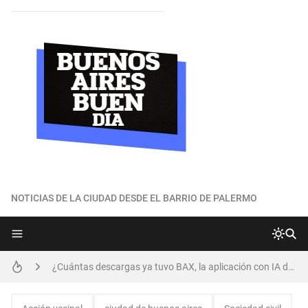
NOTICIAS DE LA CIUDAD DESDE EL BARRIO DE PALERMO
¿Por qué Buenos Aires obtuvo una buena posición en el ránking global de ciudades más habitables?
¿Cuántas descargas ya tuvo BAX, la aplicación con IA desarrollada por el GCBA?
Los vecinos de Palermo realizan nueva reunión para preservar Plaza Armenia
Parque del Maldonado: las etapas de desarrollo que se detallan en una nota periodística