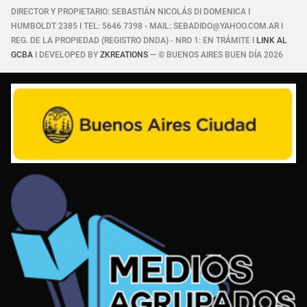
DIRECTOR Y PROPIETARIO: SEBASTIÁN NICOLÁS DI DOMENICA I
HUMBOLDT 2385 I TEL: 5646 7398 - MAIL: SEBADIDO@YAHOO.COM.AR I
REG. DE LA PROPIEDAD (REGISTRO DNDA) - NRO 1: EN TRÁMITE I
LINK AL
GCBA
I DEVELOPED BY
ZKREATIONS
— © BUENOS AIRES BUEN DÍA 2026