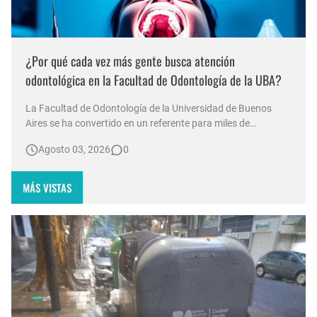
¿Por qué cada vez más gente busca atención
odontológica en la Facultad de Odontología de la UBA?
La Facultad de Odontología de la Universidad de Buenos
Aires se ha convertido en un referente para miles de
personas que buscan acceso a tratamientos bucales en un
Agosto 03, 2026
0
contexto económico adverso. Durante las vacaciones de
invierno, las filas para recibir atención comenzaron a
formarse desde las 7:00 a.…
MÁS VISTAS