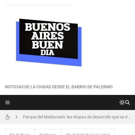
NOTICIAS DE LA CIUDAD DESDE EL BARRIO DE PALERMO
¿Por qué Buenos Aires obtuvo una buena posición en el ránking global de ciudades más habitables?
Parque del Maldonado: las etapas de desarrollo que se detallan en una nota periodística
¿Cuántas descargas ya tuvo BAX, la aplicación con IA desarrollada por el GCBA?
Jóvenes en situación vulnerable: preocupante relevamiento del CBC de la UBA