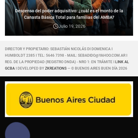
Descenso del poder adquisitivo: ¿cuál es el monto de la
Canasta Básica Total para familias del AMBA?
Julio 19, 2026
DIRECTOR Y PROPIETARIO: SEBASTIÁN NICOLÁS DI DOMENICA I
HUMBOLDT 2385 I TEL: 5646 7398 - MAIL: SEBADIDO@YAHOO.COM.AR I
REG. DE LA PROPIEDAD (REGISTRO DNDA) - NRO 1: EN TRÁMITE I
LINK AL
GCBA
I DEVELOPED BY
ZKREATIONS
— © BUENOS AIRES BUEN DÍA 2026