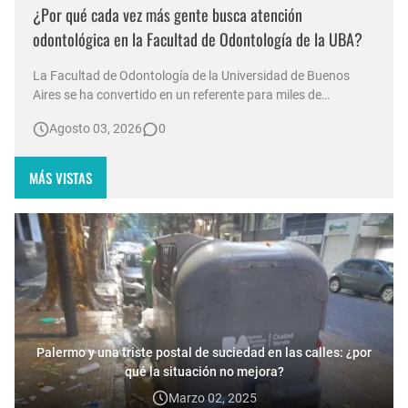
¿Por qué cada vez más gente busca atención
odontológica en la Facultad de Odontología de la UBA?
La Facultad de Odontología de la Universidad de Buenos
Aires se ha convertido en un referente para miles de
personas que buscan acceso a tratamientos bucales en un
Agosto 03, 2026
0
contexto económico adverso. Durante las vacaciones de
invierno, las filas para recibir atención comenzaron a
formarse desde las 7:00 a.…
MÁS VISTAS
Palermo y una triste postal de suciedad en las calles: ¿por
qué la situación no mejora?
Marzo 02, 2025