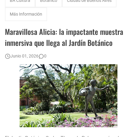
BA Cultura
Botánico
Ciudad de Buenos Aires
Datos que sorprenden: importante aumento del pluriempleo en la ciudad
Más Información
¿Cómo es el plan de refinanciación de deudas que ofrece la ciudad?
Maravillosa Alicia: la impactante muestra
¿Cuándo se puede visitar la Reserva Ecológica de Costanera Norte - Ciudad Universitaria?
inmersiva que llega al Jardín Botánico
Los vecinos de Palermo realizan nueva reunión para preservar Plaza Armenia
Junio 01, 2026
0
Fuerte aumento del estacionamiento medido en CABA: suba del 42,9 por ciento
Construcción de una nueva Baldosa por la Memoria en Palermo