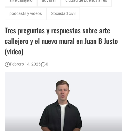
arte callejero
auvatar
ciudad de buenos aires
Tres grandes propuestas teatrales para niños en las vacaciones de invierno
podcasts y videos
Sociedad civil
Construcción de una nueva Baldosa por la Memoria en Palermo
Tres preguntas y respuestas sobre arte
Jóvenes en situación vulnerable: preocupante relevamiento del CBC de la UBA
callejero y el nuevo mural en Juan B Justo
(video)
Parque del Maldonado: las etapas de desarrollo que se detallan en una nota periodística
Fuerte aumento del estacionamiento medido en CABA: suba del 42,9 por ciento
Febrero 14, 2025
0