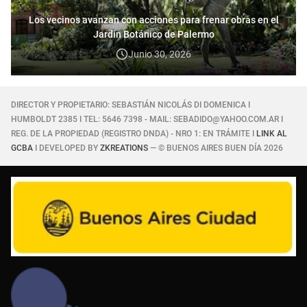
Los vecinos avanzan con acciones para frenar obras en el
Jardín Botánico de Palermo
Junio 30, 2026
DIRECTOR Y PROPIETARIO: SEBASTIÁN NICOLÁS DI DOMENICA I
HUMBOLDT 2385 I TEL: 5646 7398 - MAIL: SEBADIDO@YAHOO.COM.AR I
REG. DE LA PROPIEDAD (REGISTRO DNDA) - NRO 1: EN TRÁMITE I
LINK AL
GCBA
I DEVELOPED BY
ZKREATIONS
— © BUENOS AIRES BUEN DÍA 2026