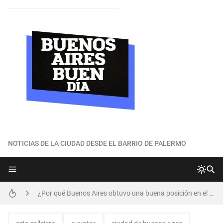
NOTICIAS DE LA CIUDAD DESDE EL BARRIO DE PALERMO
Los vecinos de Palermo realizan nueva reunión para preservar Plaza Armenia
¿Por qué Buenos Aires obtuvo una buena posición en el ránking global de ciudades más habitables?
¿Cómo es el plan de refinanciación de deudas que ofrece la ciudad?
Parque del Maldonado: vecinos recorrieron predio junto a representantes de Comuna, GCBA y Playas Ferroviarias