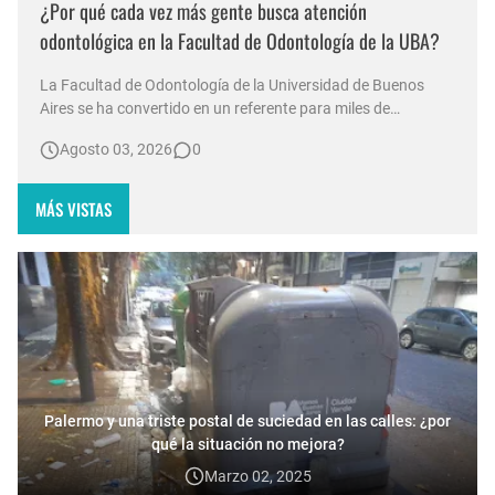
¿Por qué cada vez más gente busca atención
odontológica en la Facultad de Odontología de la UBA?
La Facultad de Odontología de la Universidad de Buenos
Aires se ha convertido en un referente para miles de
personas que buscan acceso a tratamientos bucales en un
Agosto 03, 2026
0
contexto económico adverso. Durante las vacaciones de
invierno, las filas para recibir atención comenzaron a
formarse desde las 7:00 a.…
MÁS VISTAS
Palermo y una triste postal de suciedad en las calles: ¿por
qué la situación no mejora?
Marzo 02, 2025