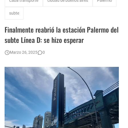
Caba transporte
ciudad de buenos aires
Palermo
Datos que sorprenden: importante aumento del pluriempleo en la ciudad
subte
¿Cómo es el plan de refinanciación de deudas que ofrece la ciudad?
Finalmente reabrió la estación Palermo del
¿Cuándo se puede visitar la Reserva Ecológica de Costanera Norte - Ciudad Universitaria?
subte Línea D: se hizo esperar
Los vecinos de Palermo realizan nueva reunión para preservar Plaza Armenia
Marzo 26, 2025
0
Construcción de una nueva Baldosa por la Memoria en Palermo
Fuerte aumento del estacionamiento medido en CABA: suba del 42,9 por ciento