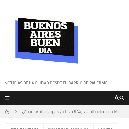
NOTICIAS DE LA CIUDAD DESDE EL BARRIO DE PALERMO
¿Por qué Buenos Aires obtuvo una buena posición en el ránking global de ciudades más habitables?
Parque del Maldonado: las etapas de desarrollo que se detallan en una nota periodística
¿Cuántas descargas ya tuvo BAX, la aplicación con IA desarrollada por el GCBA?
Jóvenes en situación vulnerable: preocupante relevamiento del CBC de la UBA