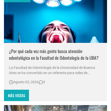
¿Por qué cada vez más gente busca atención
odontológica en la Facultad de Odontología de la UBA?
La Facultad de Odontología de la Universidad de Buenos
Aires se ha convertido en un referente para miles de
personas que buscan acceso a tratamientos bucales en un
Agosto 03, 2026
0
contexto económico adverso. Durante las vacaciones de
invierno, las filas para recibir atención comenzaron a
formarse desde las 7:00 a.…
MÁS VISTAS